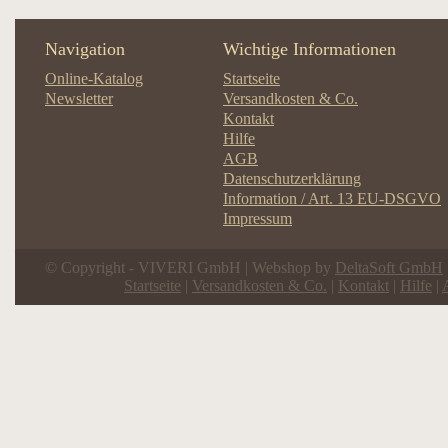
Navigation
Wichtige Informationen
Online-Katalog
Startseite
Newsletter
Versandkosten & Co.
Kontakt
Hilfe
AGB
Datenschutzerklärung
Information / Art. 13 EU-DSGVO
Impressum
© Copyright - VIVERI GmbH | Webshop by
DeltaSoft GmbH
Startseite
|
Versandkosten & Co.
|
Kontakt
|
Hilfe
|