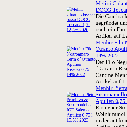
Melini Chiant
DOCG Toscan
Die Cantina 
gegründet und
noch ein Fami
Artikel auf L
Menhir Filo 
Otranto Apuli
14% 2022
Der Filo Neg
d'Otranto Ri
Cantine Menhir
Artikel auf L
Menhir Pietr
Susumaniello
Apulien 0,75
Ein neuer Ste
Weinhimmel. 
in der antiken