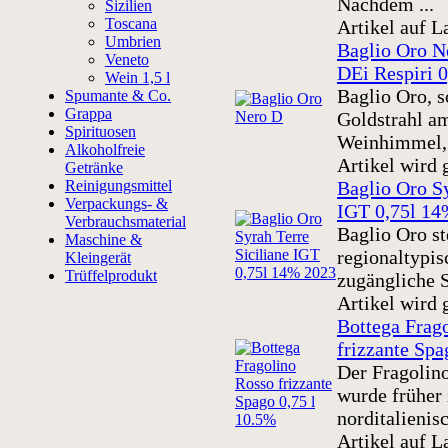
Nachdem ...
Sizilien
Toscana
Artikel auf L
Umbrien
Baglio Oro 
Veneto
DEi Respiri 0
Wein 1,5 l
Baglio Oro, 
Spumante & Co.
Grappa
Goldstrahl am
Spirituosen
Weinhimmel, i
Alkoholfreie
Artikel wird 
Getränke
Reinigungsmittel
Baglio Oro Sy
Verpackungs- &
IGT 0,75l 14
Verbrauchsmaterial
Baglio Oro st
Maschine &
regionaltypis
Kleingerät
Trüffelprodukt
zugängliche St
Artikel wird 
Bottega Frag
frizzante Spa
Der Fragolino
wurde früher
norditalienisc
Artikel auf L