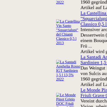
1960 gegründe
Artikel auf L
La Castellina
"Squarcialupi
Classico 0,5 
Intensiver ar
Dessertwein 
einem Bouque
Frü ...
Artikel wird 
La Santadi A
Sardinien 1,5
Das Weingut 
von Sulcis au
1960 gegründe
Artikel auf L
Le Monde Pi
Friuli Grave
Vereint durc
Vision, arbei