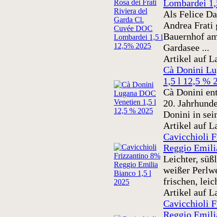
Lombardei 1,
Als Felice Da
Andrea Frati
Bauernhof am
Gardasee ...
Artikel auf L
Cà Donini L
1,5 l 12,5 % 
Cà Donini en
20. Jahrhunde
Donini in sein
Artikel auf L
Cavicchioli 
Reggio Emili
Leichter, süß
weißer Perlwe
frischen, leic
Artikel auf L
Cavicchioli F
Reggio Emili