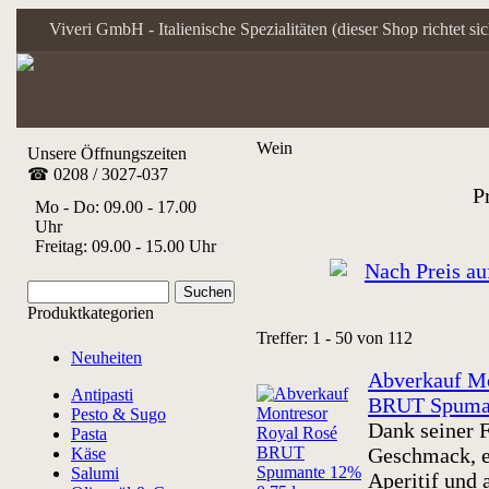
Viveri GmbH - Italienische Spezialitäten (dieser Shop richtet s
Wein
Unsere Öffnungszeiten
☎ 0208 / 3027-037
P
Mo - Do: 09.00 - 17.00
Uhr
Freitag: 09.00 - 15.00 Uhr
Produktkategorien
Treffer: 1 - 50 von 112
Neuheiten
Abverkauf Mo
Antipasti
BRUT Spuman
Pesto & Sugo
Dank seiner F
Pasta
Geschmack, e
Käse
Salumi
Aperitif und 