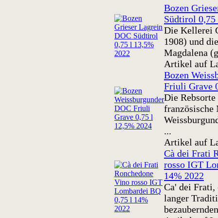
Bozen Griese
Südtirol 0,75
Die Kellerei 
1908) und die
Magdalena (ge
Artikel auf L
Bozen Weiss
Friuli Grave 
Die Rebsorte 
französische
Weissburgund
...
Artikel auf L
Cà dei Frati
rosso IGT Lo
14% 2022
Ca' dei Frati
langer Traditi
bezaubernden