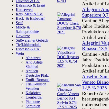
Olivenöl & Co.
Artikel auf L
Balsamico & Essig
Allegrini Am
Konserven
Reis, Mehl & Co.
Superiore 0,7
Back- & Eisbedarf
Cantine Alleg
Senf
Jahre Traditi
Milch- &
Produktion de
Sahneprodukte
Gewürze
Artikel wird 
Süßwaren & Gebäck
Allegrini Va
Tiefkühlprodukt
Ripasso 13,5
Espresso & Co.
Wein
Cantine - All
Abruzzen
Jahre Traditi
Alto Adige
Produktion de
Südtirol
Artikel auf L
Apulien
Deutsche Pfalz
Anselmi San
Emilia Romana
Veneto Bianc
Friaul-Julisch
12,5 % 2025
Venetien
Roberto Ansel
Kalabrien
Lombardei
herausragende
Piemonte
italienischen
Sardinien