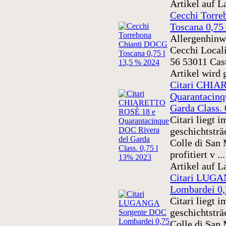
Artikel auf L
Cecchi Torr
Toscana 0,75
Allergenhinwe
Cecchi Locali
56 53011 Cast
Artikel wird 
Citari CHIA
Quarantacinq
Garda Class.
Citari liegt i
geschichtsträ
Colle di San
profitiert v ...
Artikel auf L
Citari LUGA
Lombardei 0,
Citari liegt i
geschichtsträ
Colle di San