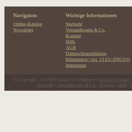
Navigation
Wichtige Informationen
Online-Katalog
Startseite
Newsletter
Versandkosten & Co.
Kontakt
Hilfe
AGB
Datenschutzerklärung
Information / Art. 13 EU-DSGVO
Impressum
© Copyright - VIVERI GmbH | Webshop by
DeltaSoft GmbH
Startseite
|
Versandkosten & Co.
|
Kontakt
|
Hilfe
|