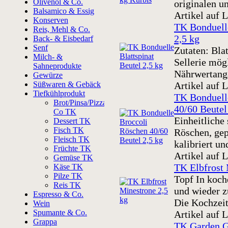
Olivenöl & Co.
originalen un
Balsamico & Essig
Artikel auf 
Konserven
TK Bonduelle
Reis, Mehl & Co.
2,5 kg
Back- & Eisbedarf
Senf
Zutaten: Bla
Milch- &
Sellerie mög
Sahneprodukte
Nährwertanga
Gewürze
Süßwaren & Gebäck
Artikel auf 
Tiefkühlprodukt
TK Bonduell
Brot/Pinsa/Pizza&
40/60 Beutel
Co TK
Einheitliche
Dessert TK
Fisch TK
Röschen, gep
Fleisch TK
kalibriert und
Früchte TK
Artikel auf 
Gemüse TK
TK Elbfrost 
Käse TK
Pilze TK
Topf In koc
Reis TK
und wieder 
Espresso & Co.
Die Kochzeit r
Wein
Spumante & Co.
Artikel auf 
Grappa
TK Garden G