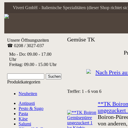
Viveri GmbH - Italienische Spezialitäten (dieser Shop richtet s
Gemüse TK
Unsere Öffnungszeiten
☎ 0208 / 3027-037
P
Mo - Do: 09.00 - 17.00
Uhr
Freitag: 09.00 - 15.00 Uhr
Produktkategorien
Treffer: 1 - 6 von 6
Neuheiten
**TK Boiro
Antipasti
Pesto & Sugo
ungezuckert 
Pasta
Boiron-Püree
Käse
von anderen,
Salumi