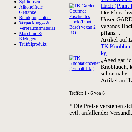
Spirituosen
Hack (Plant
Alkoholfreie
Die Fleischw
Getränke
Reinigungsmittel
Unser GA
Verpackungs- &
veganes Hac
Verbrauchsmaterial
pflanz ...
Maschine &
Kleingerät
Artikel auf 
Trüffelprodukt
TK Knoblauc
kg
„Aged garlic“
Knoblauch, 
schon näher.
Artikel auf 
Treffer: 1 - 6 von 6
* Die Preise verstehen sic
evtl. anfallender Versan