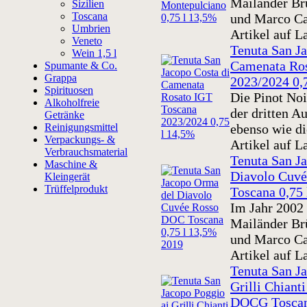
Mailänder Br
Sizilien
Toscana
und Marco Cat
Umbrien
Artikel auf L
Veneto
Tenuta San Ja
Wein 1,5 l
Camenata Ros
Spumante & Co.
Grappa
2023/2024 0,
Spirituosen
Die Pinot No
Alkoholfreie
der dritten A
Getränke
Reinigungsmittel
ebenso wie di
Verpackungs- &
Artikel auf L
Verbrauchsmaterial
Tenuta San J
Maschine &
Diavolo Cuv
Kleingerät
Trüffelprodukt
Toscana 0,75
Im Jahr 2002 
Mailänder Br
und Marco Cat
Artikel auf L
Tenuta San J
Grilli Chianti
DOCG Toscan