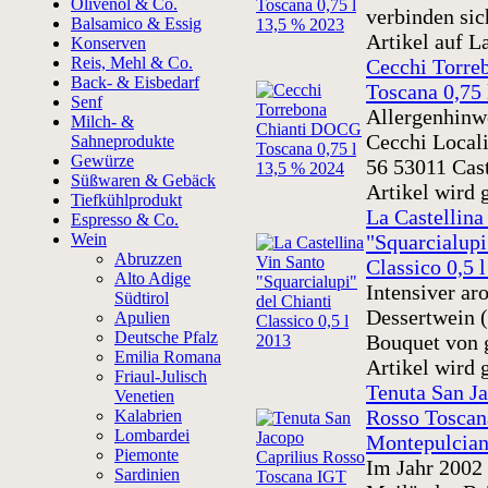
Olivenöl & Co.
verbinden sic
Balsamico & Essig
Artikel auf L
Konserven
Reis, Mehl & Co.
Cecchi Torre
Back- & Eisbedarf
Toscana 0,75 
Senf
Allergenhinwe
Milch- &
Cecchi Locali
Sahneprodukte
Gewürze
56 53011 Cast 
Süßwaren & Gebäck
Artikel wird g
Tiefkühlprodukt
La Castellina
Espresso & Co.
Wein
"Squarcialupi
Abruzzen
Classico 0,5 
Alto Adige
Intensiver ar
Südtirol
Dessertwein 
Apulien
Deutsche Pfalz
Bouquet von g
Emilia Romana
Artikel wird g
Friaul-Julisch
Tenuta San Ja
Venetien
Rosso Toscan
Kalabrien
Lombardei
Montepulcian
Piemonte
Im Jahr 2002 
Sardinien