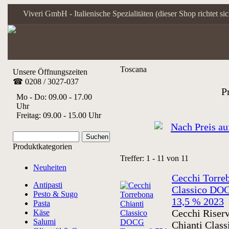
Viveri GmbH - Italienische Spezialitäten (dieser Shop richtet s
Toscana
Unsere Öffnungszeiten
☎ 0208 / 3027-037
P
Mo - Do: 09.00 - 17.00
Uhr
Freitag: 09.00 - 15.00 Uhr
Produktkategorien
Treffer: 1 - 11 von 11
Neuheiten
Cecchi Torre
Antipasti
Classico DOC
Pesto & Sugo
13,5 % 2023
Pasta
Cecchi Riserv
Käse
Salumi
Chianti Class