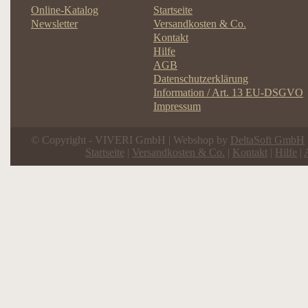
Online-Katalog
Startseite
Newsletter
Versandkosten & Co.
Kontakt
Hilfe
AGB
Datenschutzerklärung
Information / Art. 13 EU-DSGVO
Impressum
© Copyright - VIVERI GmbH | Webshop by
DeltaSoft GmbH
Startseite
|
Versandkosten & Co.
|
Kontakt
|
Hilfe
|