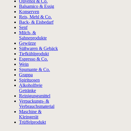
Olivenöl & Co.
Balsamico & Essig
Konserven
Reis, Mehl & Co.
Back- & Eisbedarf
Senf
Milch- &
Sahneprodukte
Gewürze
Süßwaren & Gebäck
Tiefkühlprodukt
Espresso & Co.
Wein
Spumante & Co.
Grappa
Spirituosen
Alkoholfreie
Getränke
Reinigungsmittel
Verpackungs- &
Verbrauchsmaterial
Maschine &
Kleingerät
Trüffelprodukt