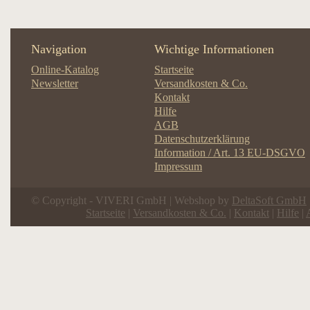
Navigation
Wichtige Informationen
Online-Katalog
Startseite
Newsletter
Versandkosten & Co.
Kontakt
Hilfe
AGB
Datenschutzerklärung
Information / Art. 13 EU-DSGVO
Impressum
© Copyright - VIVERI GmbH | Webshop by
DeltaSoft GmbH
Startseite
|
Versandkosten & Co.
|
Kontakt
|
Hilfe
|