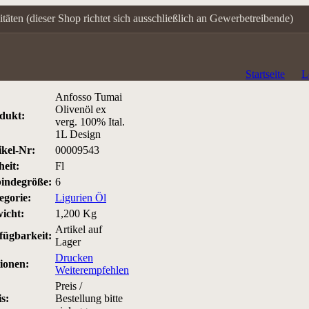
itäten (dieser Shop richtet sich ausschließlich an Gewerbetreibende)
Startseite
L
Anfosso Tumai
Olivenöl ex
dukt:
verg. 100% Ital.
1L Design
ikel-Nr:
00009543
heit:
Fl
indegröße:
6
egorie:
Ligurien Öl
icht:
1,200 Kg
Artikel auf
fügbarkeit:
Lager
Drucken
ionen:
Weiterempfehlen
Preis /
s:
Bestellung bitte