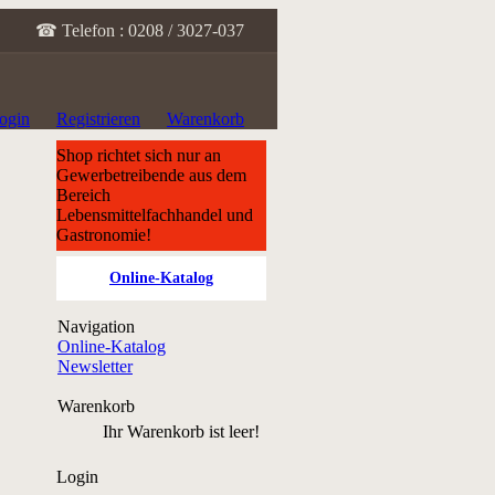
☎ Telefon : 0208 / 3027-037
ogin
Registrieren
Warenkorb
Shop richtet sich nur an
Gewerbetreibende aus dem
Bereich
Lebensmittelfachhandel und
Gastronomie!
Online-Katalog
Navigation
Online-Katalog
Newsletter
Warenkorb
Ihr Warenkorb ist leer!
Login