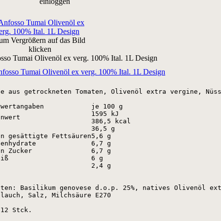
einloggen
um Vergrößern auf das Bild
klicken
sso Tumai Olivenöl ex verg. 100% Ital. 1L Design
ce aus getrockneten Tomaten, Olivenöl extra vergine, Nüss
rwertangaben
je 100 g
1595 kJ
nnwert
386,5 kcal
t
36,5 g
on gesättigte Fettsäuren
5,6 g
lenhydrate
6,7 g
on Zucker
6,7 g
eiß
6 g
z
2,4 g
aten: Basilikum genovese d.o.p. 25%, natives Olivenöl ext
blauch, Salz, Milchsäure E270

12 Stck. 
