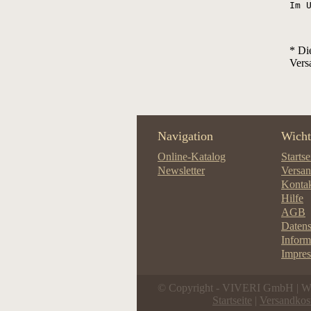
Im 
* Di
Vers
Navigation
Wicht
Online-Katalog
Startse
Newsletter
Versan
Konta
Hilfe
AGB
Datens
Infor
Impre
© Copyright - VIVERI GmbH | 
Startseite
|
Versandkos