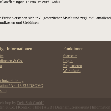
Umlaufbringer Firma Viveri GmbH
e Preise verstehen sich inkl. gesetzlicher MwSt und zzgl. evtl. anfallend
andkosten und Gebühren
ige Informationen
Funktionen
ite
Startseite
dkosten & Co.
Login
kt
Registrieren
Warenkorb
chutzerklärung
mation / Art. 13 EU-DSGVO
ssum
Webshop by
DeltaSoft GmbH
ten & Co.
|
Kontakt
|
Hilfe
|
AGB
|
Datenschutzerklärung
|
Informatio