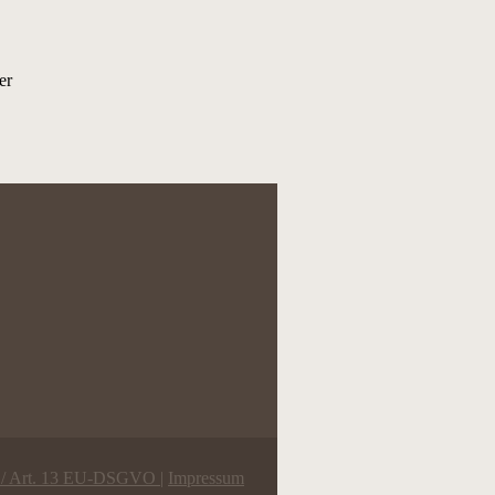
er
n / Art. 13 EU-DSGVO
|
Impressum