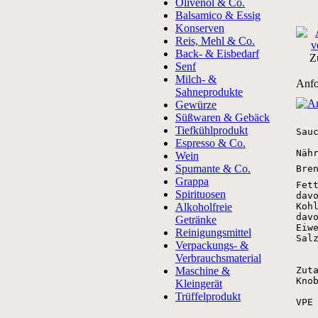
Olivenöl & Co.
Balsamico & Essig
Konserven
Reis, Mehl & Co.
Back- & Eisbedarf
Z
Senf
Milch- &
Anfo
Sahneprodukte
Gewürze
Süßwaren & Gebäck
Tiefkühlprodukt
Sau
Espresso & Co.
Näh
Wein
Spumante & Co.
Bre
Grappa
Fet
Spirituosen
dav
Alkoholfreie
Koh
dav
Getränke
Eiw
Reinigungsmittel
Sal
Verpackungs- &
Verbrauchsmaterial
Maschine &
Zut
Kno
Kleingerät
Trüffelprodukt
VPE 