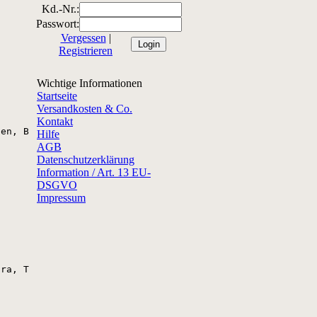
Kd.-Nr.:
Passwort:
Vergessen
|
Registrieren
Wichtige Informationen
Startseite
Versandkosten & Co.
Kontakt
en, Basilikum und Parmesankäse. Schmeckt sehr gut auf Cr
Hilfe
AGB
Datenschutzerklärung
Information / Art. 13 EU-
DSGVO
Impressum
ra, Tomaten Geschält 18%, Tomaten Konzentrat 17%, Cashew