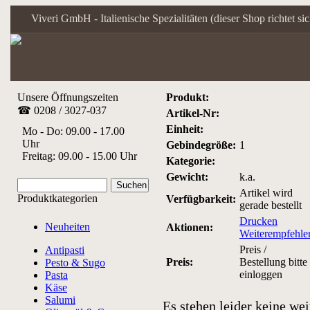
Viveri GmbH - Italienische Spezialitäten (dieser Shop richtet s
Unsere Öffnungszeiten
Produkt:
☎ 0208 / 3027-037
Artikel-Nr:
Einheit:
Mo - Do: 09.00 - 17.00
Uhr
Gebindegröße:
1
Freitag: 09.00 - 15.00 Uhr
Kategorie:
Gewicht:
k.a.
Artikel wird
Produktkategorien
Verfügbarkeit:
gerade bestellt
Drucken
Neuheiten
Aktionen:
Weiterempfehle
Preis /
Antipasti
Preis:
Bestellung bitte
Pesto & Sugo
einloggen
Pasta
Käse
Salumi
Es stehen leider keine we