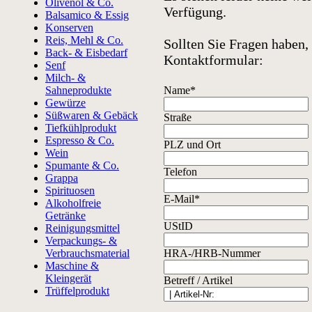
Olivenöl & Co.
Verfügung.
Balsamico & Essig
Konserven
Reis, Mehl & Co.
Sollten Sie Fragen haben,
Back- & Eisbedarf
Kontaktformular:
Senf
Milch- &
Sahneprodukte
Name*
Gewürze
Süßwaren & Gebäck
Straße
Tiefkühlprodukt
Espresso & Co.
PLZ und Ort
Wein
Spumante & Co.
Telefon
Grappa
Spirituosen
E-Mail*
Alkoholfreie
Getränke
UStID
Reinigungsmittel
Verpackungs- &
Verbrauchsmaterial
HRA-/HRB-Nummer
Maschine &
Kleingerät
Betreff / Artikel
Trüffelprodukt