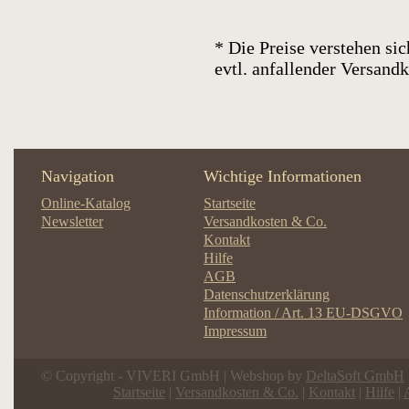
* Die Preise verstehen sic
evtl. anfallender Versan
Navigation
Wichtige Informationen
Online-Katalog
Startseite
Newsletter
Versandkosten & Co.
Kontakt
Hilfe
AGB
Datenschutzerklärung
Information / Art. 13 EU-DSGVO
Impressum
© Copyright - VIVERI GmbH | Webshop by
DeltaSoft GmbH
Startseite
|
Versandkosten & Co.
|
Kontakt
|
Hilfe
|