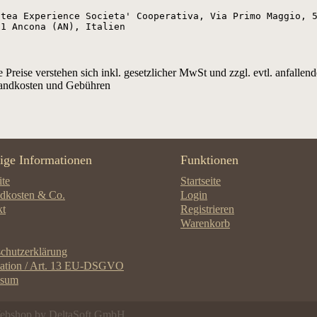
otea Experience Societa' Cooperativa, Via Primo Maggio, 5
31 Ancona (AN), Italien
e Preise verstehen sich inkl. gesetzlicher MwSt und zzgl. evtl. anfallend
andkosten und Gebühren
ige Informationen
Funktionen
ite
Startseite
dkosten & Co.
Login
kt
Registrieren
Warenkorb
chutzerklärung
mation / Art. 13 EU-DSGVO
ssum
Webshop by
DeltaSoft GmbH