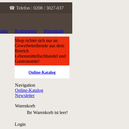
☎ Telefon : 0208 / 3027-037
ogin
Registrieren
Warenkorb
Shop richtet sich nur an
Gewerbetreibende aus dem
Bereich
Lebensmittelfachhandel und
Gastronomie!
Online-Katalog
Navigation
Online-Katalog
Newsletter
Warenkorb
Ihr Warenkorb ist leer!
Login