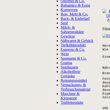
Olivenöl & Co.
Balsamico & Essig
Konserven
Reis, Mehl & Co.
Back- & Eisbedarf
Z
Senf
Milch- &
Filo
Sahneprodukte
Gewürze
Süßwaren & Gebäck
Tiefkühlprodukt
Her
Espresso & Co.
Wie
Wein
Ein
Spumante & Co.
Grappa
Spirituosen
Näh
Alkoholfreie
Bre
Getränke
Fet
Reinigungsmittel
dav
Verpackungs- &
Koh
Verbrauchsmaterial
dav
Maschine &
Eiw
Sal
Kleingerät
Trüffelprodukt
VPE 