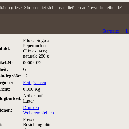
itäten (dieser Shop richtet sich ausschließlich an Gewerbetreibende)
Startseite
L
Filotea Sugo al
Peperoncino
dukt:
Olio ex. verg.
naturale 280 g
ikel-Nr:
00002972
heit:
Gl
indegröße:
12
egorie:
Fertigsaucen
icht:
0,300 Kg
Artikel auf
fügbarkeit:
Lager
Drucken
ionen:
Weiterempfehlen
Preis /
s:
Bestellung bitte