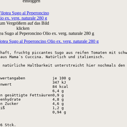
einloggen
um Vergrößern auf das Bild
klicken
tea Sugo al Peperoncino Olio ex. verg. naturale 280 g
zhaft, fruchtg piccantes Sugo aus reifen Tomaten mit schw
 aus Mama´s Cuccina. Natürlich und italienisch.

e natürliche Haltbarkeit unterstreicht hier nochmals den 
rwertangaben
je 100 g
347 kJ
nnwert
84 kcal
t
6,4 g
on gesättigte Fettsäuren
0,9 g
lenhydrate
4,8 g
on Zucker
4,6 g
eiß
1,2 g
z
0,94 g
6 Stck.
