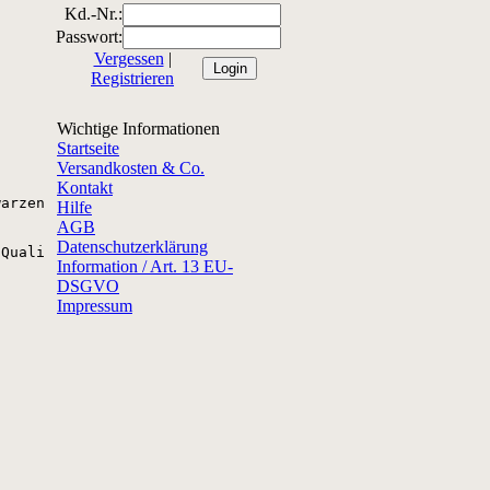
Kd.-Nr.:
Passwort:
Vergessen
|
Registrieren
Wichtige Informationen
Startseite
Versandkosten & Co.
Kontakt
arzen und grünen Olilven, Olivenöl extra vergine, Basili
Hilfe
AGB
Datenschutzerklärung
Qualitäts anspruch ! Keine unnötigen Zusatzstoffe.

Information / Art. 13 EU-
DSGVO
Impressum