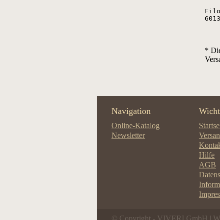
Fil
601
* Di
Vers
Navigation
Wicht
Online-Katalog
Startse
Newsletter
Versan
Konta
Hilfe
AGB
Datens
Infor
Impre
© Copyright - VIVERI GmbH | 