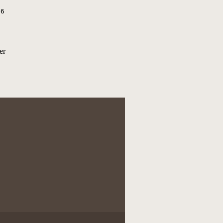
6

er