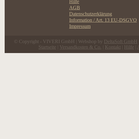
Hilfe
AGB
Datenschutzerklärung
Information / Art. 13 EU-DSGVO
Impressum
© Copyright - VIVERI GmbH | Webshop by
DeltaSoft GmbH
Startseite
|
Versandkosten & Co.
|
Kontakt
|
Hilfe
|