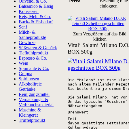
Preis:
Bestellung bitte
Olivenöl & Co.
einloggen
Balsamico & Essig
Konserven
Reis, Mehl & Co.
Back- & Eisbedarf
Senf
Milch- &
Zum Vergrößern auf das Bild
Sahneprodukte
klicken
Gewürze
Vitali Salami Milano D.O.
Süßwaren & Gebäck
BOX 500g
Tiefkühlprodukt
Espresso & Co.
Wein
Spumante & Co.
Grappa
Spirituosen
Die "Milano" ist eine klass
Alkoholfreie
nach altem Mailänder Rezept
Sie besteht zu je einem Dr
Getränke
Reinigungsmittel
Die Salami Milano, hat von
Verpackungs- &
Verbrauchsmaterial
Nährwertangaben
Maschine &
Brennwert
Kleingerät
Fett
Trüffelprodukt
davon gesättigte Fettsäure
Kohlenhydrate