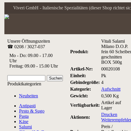
Viveri GmbH - Italienische Spezialitäten (dieser Shop richtet s
Unsere Öffnungszeiten
Vitali Salami
Milano D.O.P.
☎ 0208 / 3027-037
Produkt:
fein 60 Scheibe
Mo - Do: 09.00 - 17.00
geschnitten
Uhr
BOX 500g
Freitag: 09.00 - 15.00 Uhr
Artikel-Nr:
00020108
Einheit:
Pk
Gebindegröße:
4
Produktkategorien
Kategorie:
Aufschnitt
Neuheiten
Gewicht:
0,500 Kg
Artikel auf
Verfügbarkeit:
Antipasti
Lager
Pesto & Sugo
Drucken
Pasta
Aktionen:
Weiterempfehle
Käse
Preis /
Salumi