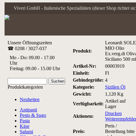
Viveri GmbH - Italienische Spezialitäten (dieser Shop richtet s
Unsere Öffnungszeiten
Leonardi SOLE
MIO Olio
☎ 0208 / 3027-037
Produkt:
Ex.verg.di Oliv
Mo - Do: 09.00 - 17.00
Siciliano 500 m
Uhr
Artikel-Nr:
00003919
Freitag: 09.00 - 15.00 Uhr
Einheit:
Fl
Gebindegröße:
4
Produktkategorien
Kategorie:
Sizilien Öl
Gewicht:
1,120 Kg
Neuheiten
Artikel auf
Verfügbarkeit:
Lager
Antipasti
Drucken
Pesto & Sugo
Aktionen:
Weiterempfehle
Pasta
Preis /
Käse
Preis:
Bestellung bitte
Salumi