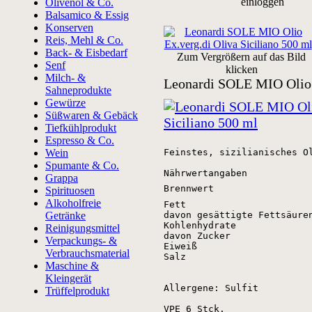
einloggen
Olivenöl & Co.
Balsamico & Essig
Konserven
Reis, Mehl & Co.
Back- & Eisbedarf
Zum Vergrößern auf das Bild
Senf
klicken
Milch- &
Leonardi SOLE MIO Olio E
Sahneprodukte
Gewürze
Süßwaren & Gebäck
Tiefkühlprodukt
Espresso & Co.
Wein
Feinstes, sizilianisches Ol
Spumante & Co.
Nährwertangaben
Grappa
Brennwert
Spirituosen
Alkoholfreie
Fett
Getränke
davon gesättigte Fettsäure
Kohlenhydrate
Reinigungsmittel
davon Zucker
Verpackungs- &
Eiweiß
Verbrauchsmaterial
Salz
Maschine &
Kleingerät
Allergene: Sulfit

Trüffelprodukt
VPE 6 Stck.
