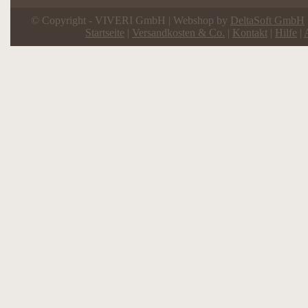
© Copyright - VIVERI GmbH | Webshop by
DeltaSoft GmbH
Startseite
|
Versandkosten & Co.
|
Kontakt
|
Hilfe
|