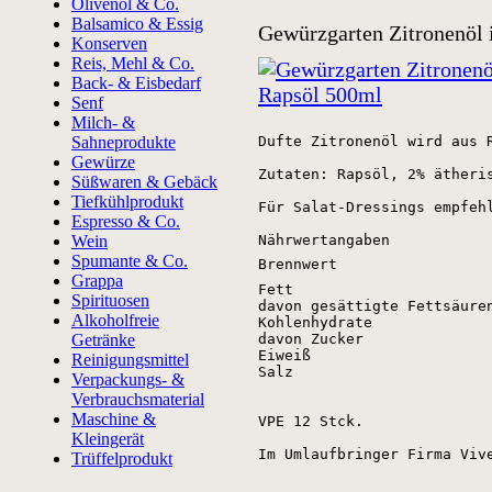
Olivenöl & Co.
Balsamico & Essig
Gewürzgarten Zitronenöl 
Konserven
Reis, Mehl & Co.
Back- & Eisbedarf
Senf
Milch- &
Sahneprodukte
Dufte Zitronenöl wird aus 
Gewürze
Zutaten: Rapsöl, 2% ätheris
Süßwaren & Gebäck
Tiefkühlprodukt
Für Salat-Dressings empfeh
Espresso & Co.
Wein
Nährwertangaben
Spumante & Co.
Brennwert
Grappa
Fett
Spirituosen
davon gesättigte Fettsäure
Alkoholfreie
Kohlenhydrate
Getränke
davon Zucker
Eiweiß
Reinigungsmittel
Salz
Verpackungs- &
Verbrauchsmaterial
Maschine &
VPE 12 Stck.

Kleingerät
Im Umlaufbringer Firma Viv
Trüffelprodukt