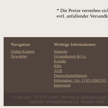
* Die Preise verstehen sic
evtl. anfallender Versan
Navigation
Wichtige Informationen
Online-Katalog
Startseite
Newsletter
Versandkosten & Co.
Kontakt
Hilfe
AGB
Datenschutzerklärung
Information / Art. 13 EU-DSGVO
Impressum
© Copyright - VIVERI GmbH | Webshop by
DeltaSoft GmbH
Startseite
|
Versandkosten & Co.
|
Kontakt
|
Hilfe
|