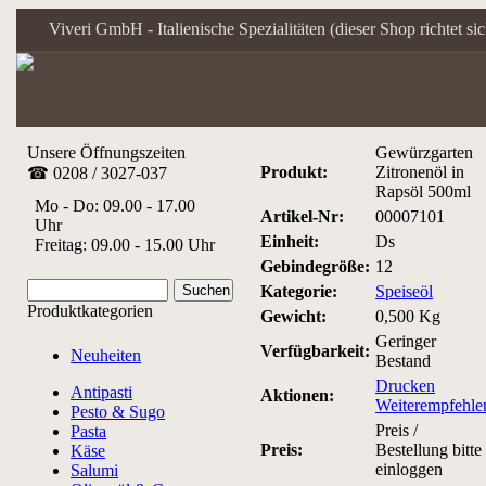
Viveri GmbH - Italienische Spezialitäten (dieser Shop richtet s
Unsere Öffnungszeiten
Gewürzgarten
Produkt:
Zitronenöl in
☎ 0208 / 3027-037
Rapsöl 500ml
Mo - Do: 09.00 - 17.00
Artikel-Nr:
00007101
Uhr
Einheit:
Ds
Freitag: 09.00 - 15.00 Uhr
Gebindegröße:
12
Kategorie:
Speiseöl
Produktkategorien
Gewicht:
0,500 Kg
Geringer
Verfügbarkeit:
Neuheiten
Bestand
Drucken
Antipasti
Aktionen:
Weiterempfehle
Pesto & Sugo
Preis /
Pasta
Preis:
Bestellung bitte
Käse
einloggen
Salumi