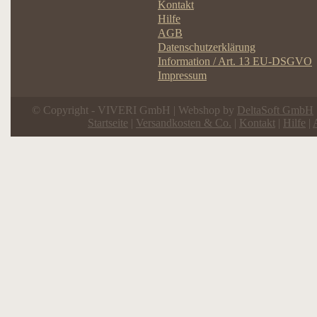
Kontakt
Hilfe
AGB
Datenschutzerklärung
Information / Art. 13 EU-DSGVO
Impressum
© Copyright - VIVERI GmbH | Webshop by
DeltaSoft GmbH
Startseite
|
Versandkosten & Co.
|
Kontakt
|
Hilfe
|