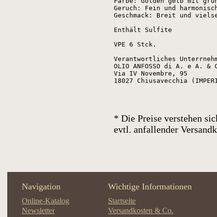
Farbe: Golden gelb mit grün
Geruch: Fein und harmonisc
Geschmack: Breit und viels
Enthält Sulfite

VPE 6 Stck.

Verantwortliches Unterrnehm
OLIO ANFOSSO di A. e A. & C
Via IV Novembre, 95

* Die Preise verstehen sic
evtl. anfallender Versan
Navigation
Wichtige Informationen
Online-Katalog
Startseite
Newsletter
Versandkosten & Co.