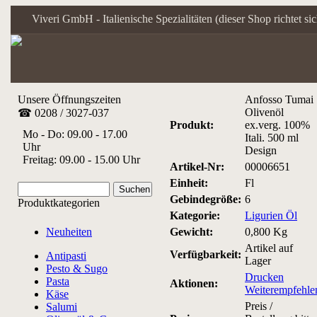
Viveri GmbH - Italienische Spezialitäten (dieser Shop richtet s
Unsere Öffnungszeiten
Anfosso Tumai
Olivenöl
☎ 0208 / 3027-037
Produkt:
ex.verg. 100%
Mo - Do: 09.00 - 17.00
Itali. 500 ml
Uhr
Design
Freitag: 09.00 - 15.00 Uhr
Artikel-Nr:
00006651
Einheit:
Fl
Gebindegröße:
6
Produktkategorien
Kategorie:
Ligurien Öl
Neuheiten
Gewicht:
0,800 Kg
Artikel auf
Verfügbarkeit:
Antipasti
Lager
Pesto & Sugo
Drucken
Pasta
Aktionen:
Weiterempfehle
Käse
Preis /
Salumi