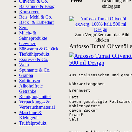
Preis:
Bestellung bitte
Olivenöl & Co.
einloggen
Balsamico & Essig
Konserven
Reis, Mehl & Co.
Back- & Eisbedarf
Senf
Milch- &
Zum Vergrößern auf das Bild
Sahneprodukte
klicken
Gewürze
Anfosso Tumai Olivenöl e
Süßwaren & Gebäck
Tiefkühlprodukt
Espresso & Co.
Wein
Spumante & Co.
Grappa
Aus italienischen und gesu
Spirituosen
Nährwertangaben
Alkoholfreie
Brennwert
Getränke
Reinigungsmittel
Fett
Verpackungs- &
davon gesättigte Fettsäure
Kohlenhydrate
Verbrauchsmaterial
davon Zucker
Maschine &
Eiweiß
Kleingerät
Salz
Trüffelprodukt