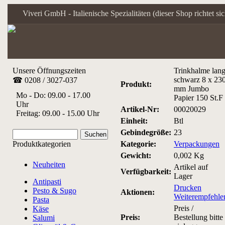
Viveri GmbH - Italienische Spezialitäten (dieser Shop richtet s
Unsere Öffnungszeiten
Trinkhalme lan
schwarz 8 x 23
☎ 0208 / 3027-037
Produkt:
mm Jumbo
Mo - Do: 09.00 - 17.00
Papier 150 St.F
Uhr
Artikel-Nr:
00020029
Freitag: 09.00 - 15.00 Uhr
Einheit:
Btl
Gebindegröße:
23
Produktkategorien
Kategorie:
Verpackungen
Gewicht:
0,002 Kg
Neuheiten
Artikel auf
Verfügbarkeit:
Lager
Antipasti
Drucken
Pesto & Sugo
Aktionen:
Weiterempfehle
Pasta
Preis /
Käse
Preis:
Bestellung bitte
Salumi