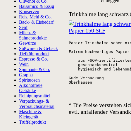
einloggen
Olivenöl & Co.
Balsamico & Essig
Konserven
Trinkhalme lang schwarz 
Reis, Mehl & Co.
Back- & Eisbedarf
Senf
Milch- &
Sahneprodukte
Gewürze
Papier Trinkhalme sehen ni
Süßwaren & Gebäck
Extrem hochwertiges Papier
Tiefkühlprodukt
Espresso & Co.
    aus FSC®-zertifiziertem
Wein
    geschmacksneutral

Spumante & Co.
    hygienisch und lebensmi
Grappa
Gude Verpackung

Spirituosen
Oberhausen
Alkoholfreie
Getränke
Reinigungsmittel
Verpackungs- &
* Die Preise verstehen sic
Verbrauchsmaterial
evtl. anfallender Versan
Maschine &
Kleingerät
Trüffelprodukt