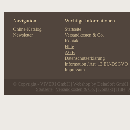
Navigation
Wichtige Informationen
Online-Katalog
Startseite
Newsletter
Versandkosten & Co.
Kontakt
Hilfe
AGB
Datenschutzerklärung
Information / Art. 13 EU-DSGVO
Impressum
© Copyright - VIVERI GmbH | Webshop by
DeltaSoft GmbH
Startseite
|
Versandkosten & Co.
|
Kontakt
|
Hilfe
|