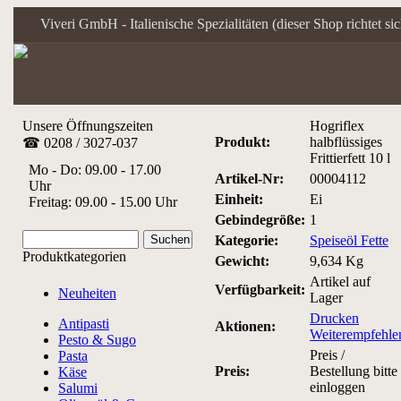
Viveri GmbH - Italienische Spezialitäten (dieser Shop richtet s
Unsere Öffnungszeiten
Hogriflex
Produkt:
halbflüssiges
☎ 0208 / 3027-037
Frittierfett 10 l
Mo - Do: 09.00 - 17.00
Artikel-Nr:
00004112
Uhr
Einheit:
Ei
Freitag: 09.00 - 15.00 Uhr
Gebindegröße:
1
Kategorie:
Speiseöl Fette
Produktkategorien
Gewicht:
9,634 Kg
Artikel auf
Verfügbarkeit:
Neuheiten
Lager
Drucken
Antipasti
Aktionen:
Weiterempfehle
Pesto & Sugo
Preis /
Pasta
Preis:
Bestellung bitte
Käse
einloggen
Salumi