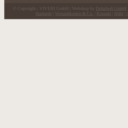
© Copyright - VIVERI GmbH | Webshop by
DeltaSoft GmbH
Startseite
|
Versandkosten & Co.
|
Kontakt
|
Hilfe
|