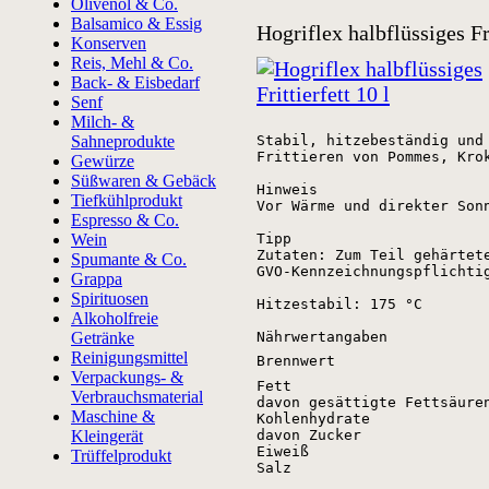
Olivenöl & Co.
Balsamico & Essig
Hogriflex halbflüssiges Fri
Konserven
Reis, Mehl & Co.
Back- & Eisbedarf
Senf
Milch- &
Sahneprodukte
Stabil, hitzebeständig und
Frittieren von Pommes, Kro
Gewürze
Süßwaren & Gebäck
Hinweis

Tiefkühlprodukt
Vor Wärme und direkter Son
Espresso & Co.
Wein
Tipp

Zutaten: Zum Teil gehärtet
Spumante & Co.
GVO-Kennzeichnungspflichtig (
Grappa
Spirituosen
Hitzestabil: 175 °C

Alkoholfreie
Getränke
Nährwertangaben
Reinigungsmittel
Brennwert
Verpackungs- &
Fett
Verbrauchsmaterial
davon gesättigte Fettsäure
Maschine &
Kohlenhydrate
Kleingerät
davon Zucker
Eiweiß
Trüffelprodukt
Salz