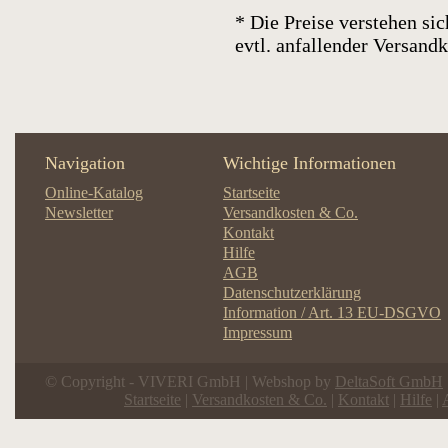
* Die Preise verstehen sic
evtl. anfallender Versan
Navigation
Wichtige Informationen
Online-Katalog
Startseite
Newsletter
Versandkosten & Co.
Kontakt
Hilfe
AGB
Datenschutzerklärung
Information / Art. 13 EU-DSGVO
Impressum
© Copyright - VIVERI GmbH | Webshop by
DeltaSoft GmbH
Startseite
|
Versandkosten & Co.
|
Kontakt
|
Hilfe
|