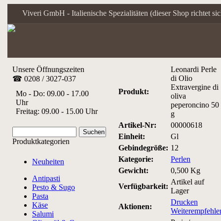
Viveri GmbH - Italienische Spezialitäten (dieser Shop richtet s
Unsere Öffnungszeiten
Leonardi Perle
di Olio
☎ 0208 / 3027-037
Extravergine di
Produkt:
Mo - Do: 09.00 - 17.00
oliva
Uhr
peperoncino 50
Freitag: 09.00 - 15.00 Uhr
g
Artikel-Nr:
00000618
Einheit:
Gl
Produktkategorien
Gebindegröße:
12
Kategorie:
Perlen
Neuheiten
Gewicht:
0,500 Kg
Antipasti
Artikel auf
Verfügbarkeit:
Pesto & Sugo
Lager
Pasta
Drucken
Käse
Aktionen:
Weiterempfehle
Salumi