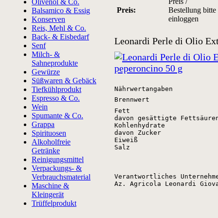
Preis /
Olivenöl & Co.
Preis:
Bestellung bitte
Balsamico & Essig
einloggen
Konserven
Reis, Mehl & Co.
Back- & Eisbedarf
Leonardi Perle di Olio Ex
Senf
Milch- &
Sahneprodukte
Gewürze
Süßwaren & Gebäck
Tiefkühlprodukt
Nährwertangaben
Espresso & Co.
Brennwert
Wein
Fett
Spumante & Co.
davon gesättigte Fettsäure
Grappa
Kohlenhydrate
Spirituosen
davon Zucker
Eiweiß
Alkoholfreie
Salz
Getränke
Reinigungsmittel
Verpackungs- &
Verbrauchsmaterial
Verantwortliches Unternehme
Az. Agricola Leonardi Giov
Maschine &
Kleingerät
Trüffelprodukt