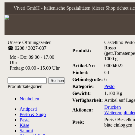
Viveri GmbH - Italienische Spezialitäten (dieser Shop richtet s
Unsere Öffnungszeiten
Castellino Pesto
Rosso
☎ 0208 / 3027-037
Produkt:
(getr.Tomatenpe
Mo - Do: 09.00 - 17.00
1000 g
Uhr
Artikel-Nr:
00004022
Freitag: 09.00 - 15.00 Uhr
Einheit:
Gl
Gebindegröße:
6
Produktkategorien
Kategorie:
Pesto
Gewicht:
1,100 Kg
Neuheiten
Verfügbarkeit:
Artikel auf Lag
Drucken
Antipasti
Aktionen:
Weiterempfehle
Pesto & Sugo
Preis / Bestellu
Pasta
Preis:
bitte einloggen
Käse
Salumi