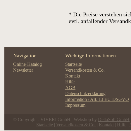
* Die Preise verstehen sic
evtl. anfallender Versan
Navigation
Wichtige Informationen
Online-Katalog
Startseite
Newsletter
Versandkosten & Co.
Kontakt
Hilfe
AGB
Datenschutzerklärung
Information / Art. 13 EU-DSGVO
Impressum
© Copyright - VIVERI GmbH | Webshop by
DeltaSoft GmbH
Startseite
|
Versandkosten & Co.
|
Kontakt
|
Hilfe
|