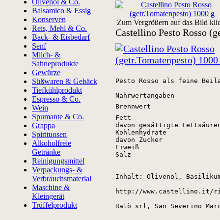
Olivenöl & Co.
Balsamico & Essig
Konserven
Zum Vergrößern auf das Bild kli
Reis, Mehl & Co.
Castellino Pesto Rosso (g
Back- & Eisbedarf
Senf
Milch- &
Sahneprodukte
Gewürze
Süßwaren & Gebäck
Pesto Rosso als feine Beila
Tiefkühlprodukt
Nährwertangaben
Espresso & Co.
Brennwert
Wein
Spumante & Co.
Fett
Grappa
davon gesättigte Fettsäure
Kohlenhydrate
Spirituosen
davon Zucker
Alkoholfreie
Eiweiß
Getränke
Salz
Reinigungsmittel
Verpackungs- &
Inhalt: Olivenöl, Basiliku
Verbrauchsmaterial
Maschine &
http://www.castellino.it/ri
Kleingerät
Trüffelprodukt
Ralò srl, San Severino Mar