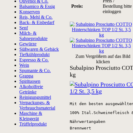
Preis /
Olivenöl & Co.
Preis:
Bestellung bitte
Balsamico & Essig
einloggen
Konserven
Reis, Mehl & Co.
Back- & Eisbedarf
Senf
Milch- &
Sahneprodukte
Gewürze
Süßwaren & Gebäck
Tiefkühlprodukt
Zum Vergrößern auf das Bild
Espresso & Co.
klicken
Wein
Subalpino Prosciutto COT
Spumante & Co.
kg
Grappa
Spirituosen
Alkoholfreie
Getränke
Reinigungsmittel
Verpackungs- &
Mit den besten ausgewählte
Verbrauchsmaterial
100% Ital.Schweinefleisch &
Maschine &
Kleingerät
Nährwertangaben
Trüffelprodukt
Brennwert