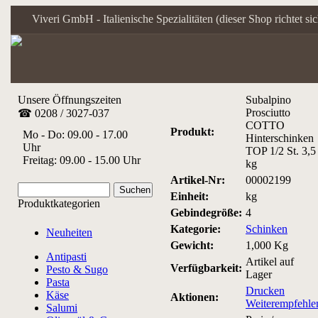
Viveri GmbH - Italienische Spezialitäten (dieser Shop richtet s
Unsere Öffnungszeiten
Subalpino
Prosciutto
☎ 0208 / 3027-037
COTTO
Produkt:
Mo - Do: 09.00 - 17.00
Hinterschinken
Uhr
TOP 1/2 St. 3,5
Freitag: 09.00 - 15.00 Uhr
kg
Artikel-Nr:
00002199
Einheit:
kg
Produktkategorien
Gebindegröße:
4
Kategorie:
Schinken
Neuheiten
Gewicht:
1,000 Kg
Antipasti
Artikel auf
Verfügbarkeit:
Pesto & Sugo
Lager
Pasta
Drucken
Käse
Aktionen:
Weiterempfehle
Salumi