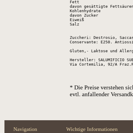
Fett
davon gesättigte Fettsäure
Kohlenhydrate
davon Zucker
Eiweiß
Salz
Zuccheri: Destrosio, Saccar
Conservante: E250. Antiossi
Gluten,- Laktose und Allerg
Hersteller: SALUMIFICIO SUB
Via Cortemilia, 92/A Fraz.
* Die Preise verstehen sic
evtl. anfallender Versan
Navigation
Wichtige Informationen