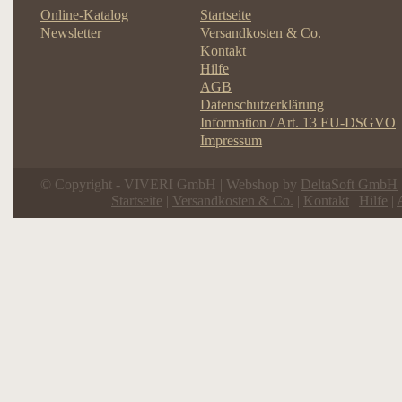
Online-Katalog
Startseite
Newsletter
Versandkosten & Co.
Kontakt
Hilfe
AGB
Datenschutzerklärung
Information / Art. 13 EU-DSGVO
Impressum
© Copyright - VIVERI GmbH | Webshop by
DeltaSoft GmbH
Startseite
|
Versandkosten & Co.
|
Kontakt
|
Hilfe
|