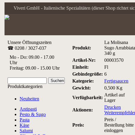
Viveri GmbH - Italienische Spezialitäten (dieser Shop richtet s
Unsere Öffnungszeiten
La Molisana
Produkt:
Sugo Arrabbiat
☎ 0208 / 3027-037
340 g
Mo - Do: 09.00 - 17.00
Artikel-Nr:
00003570
Uhr
Einheit:
Fl
Freitag: 09.00 - 15.00 Uhr
Gebindegröße:
6
Kategorie:
Fertigsaucen
Produktkategorien
Gewicht:
0,500 Kg
Artikel auf
Verfügbarkeit:
Neuheiten
Lager
Drucken
Antipasti
Aktionen:
Weiterempfehle
Pesto & Sugo
Preis /
Pasta
Preis:
Bestellung bitte
Käse
einloggen
Salumi