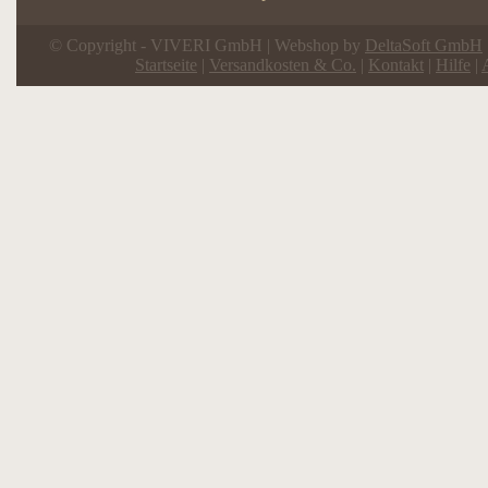
© Copyright - VIVERI GmbH | Webshop by
DeltaSoft GmbH
Startseite
|
Versandkosten & Co.
|
Kontakt
|
Hilfe
|