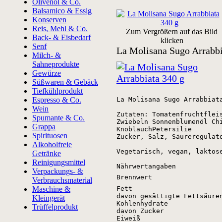
Olivenöl & Co.
Balsamico & Essig
Konserven
Reis, Mehl & Co.
Zum Vergrößern auf das Bild
Back- & Eisbedarf
klicken
Senf
La Molisana Sugo Arrabbi
Milch- &
Sahneprodukte
Gewürze
Süßwaren & Gebäck
Tiefkühlprodukt
Espresso & Co.
La Molisana Sugo Arrabbiat
Wein
Zutaten: Tomatenfruchtfleis
Spumante & Co.
Zwiebeln Sonnenblumenöl Chi
Grappa
KnoblauchPetersilie

Spirituosen
Zucker, Salz, Säureregulato
Alkoholfreie
Vegetarisch, vegan, laktose
Getränke
Reinigungsmittel
Nährwertangaben
Verpackungs- &
Brennwert
Verbrauchsmaterial
Maschine &
Fett
davon gesättigte Fettsäure
Kleingerät
Kohlenhydrate
Trüffelprodukt
davon Zucker
Eiweiß