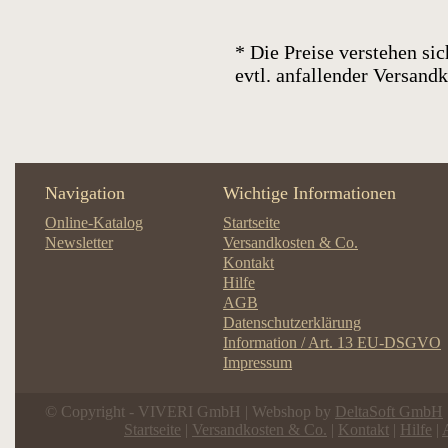
* Die Preise verstehen sic
evtl. anfallender Versan
Navigation
Wichtige Informationen
Online-Katalog
Startseite
Newsletter
Versandkosten & Co.
Kontakt
Hilfe
AGB
Datenschutzerklärung
Information / Art. 13 EU-DSGVO
Impressum
© Copyright - VIVERI GmbH | Webshop by
DeltaSoft GmbH
Startseite
|
Versandkosten & Co.
|
Kontakt
|
Hilfe
|