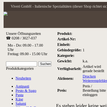
Viveri GmbH - Italienische Spezialitäten (dieser Shop richtet s
Unsere Öffnungszeiten
Produkt:
☎ 0208 / 3027-037
Artikel-Nr:
Einheit:
Mo - Do: 09.00 - 17.00
Uhr
Gebindegröße:
1
Freitag: 09.00 - 15.00 Uhr
Kategorie:
Gewicht:
k.a.
Artikel wird
Produktkategorien
Verfügbarkeit:
gerade bestellt
Drucken
Neuheiten
Aktionen:
Weiterempfehle
Preis /
Antipasti
Preis:
Bestellung bitte
Pesto & Sugo
einloggen
Pasta
Käse
Salumi
Es stehen leider keine we