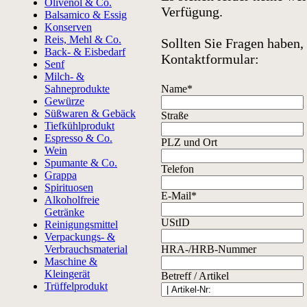
Olivenöl & Co.
Verfügung.
Balsamico & Essig
Konserven
Reis, Mehl & Co.
Sollten Sie Fragen haben,
Back- & Eisbedarf
Kontaktformular:
Senf
Milch- &
Sahneprodukte
Name*
Gewürze
Süßwaren & Gebäck
Straße
Tiefkühlprodukt
Espresso & Co.
PLZ und Ort
Wein
Spumante & Co.
Telefon
Grappa
Spirituosen
E-Mail*
Alkoholfreie
Getränke
UStID
Reinigungsmittel
Verpackungs- &
Verbrauchsmaterial
HRA-/HRB-Nummer
Maschine &
Kleingerät
Betreff / Artikel
Trüffelprodukt