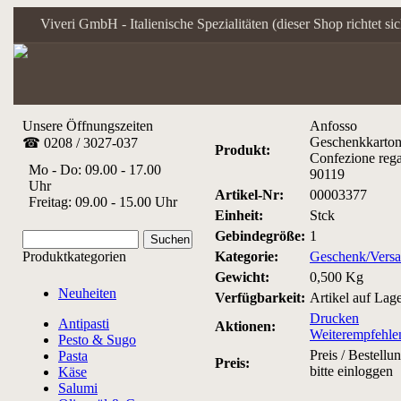
Viveri GmbH - Italienische Spezialitäten (dieser Shop richtet s
Unsere Öffnungszeiten
Anfosso
Geschenkkarton
☎ 0208 / 3027-037
Produkt:
Confezione reg
Mo - Do: 09.00 - 17.00
90119
Uhr
Artikel-Nr:
00003377
Freitag: 09.00 - 15.00 Uhr
Einheit:
Stck
Gebindegröße:
1
Produktkategorien
Kategorie:
Geschenk/Vers
Gewicht:
0,500 Kg
Neuheiten
Verfügbarkeit:
Artikel auf Lag
Drucken
Antipasti
Aktionen:
Weiterempfehle
Pesto & Sugo
Preis / Bestellu
Pasta
Preis:
bitte einloggen
Käse
Salumi