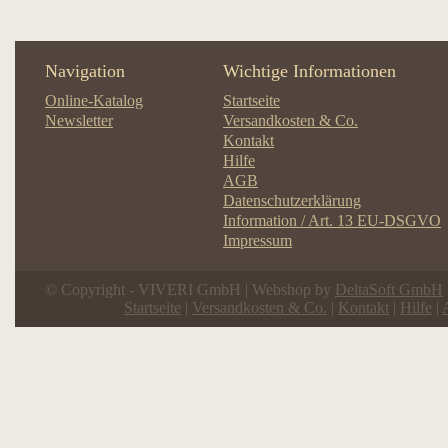
Navigation
Wichtige Informationen
Online-Katalog
Startseite
Newsletter
Versandkosten & Co.
Kontakt
Hilfe
AGB
Datenschutzerklärung
Information / Art. 13 EU-DSGVO
Impressum
© Copyright - VIVERI GmbH | Webshop by
DeltaSoft GmbH
Startseite
|
Versandkosten & Co.
|
Kontakt
|
Hilfe
|