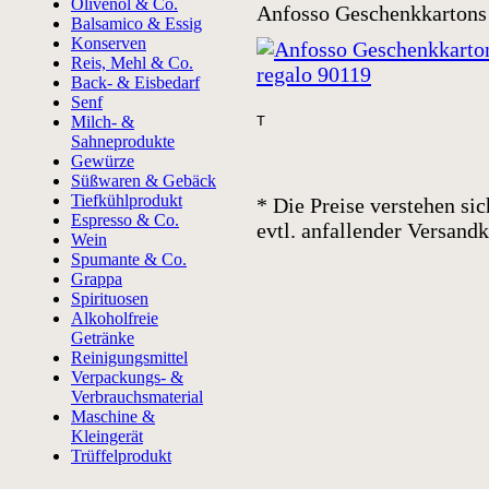
Olivenöl & Co.
Anfosso Geschenkkartons
Balsamico & Essig
Konserven
Reis, Mehl & Co.
Back- & Eisbedarf
Senf
Milch- &
T
Sahneprodukte
Gewürze
Süßwaren & Gebäck
Tiefkühlprodukt
* Die Preise verstehen sic
Espresso & Co.
evtl. anfallender Versan
Wein
Spumante & Co.
Grappa
Spirituosen
Alkoholfreie
Getränke
Reinigungsmittel
Verpackungs- &
Verbrauchsmaterial
Maschine &
Kleingerät
Trüffelprodukt